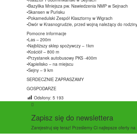
•Bazylika Mniejsza pw. Nawiedzenia NMP w Sejnach
•Skansen w Puńsku
•Pokamedulski Zespół Klasztorny w Wigrach
•Dwór w Krasnogrudzie, przed wojną należący do rodzin
Pomocne informacje
•Las – 200m
•Najbliższy sklep spożywczy – 1km
•Kościół – 800 m
•Przystanek autobusowy PKS -400m
•Kąpielisko – na miejscu
•Sejny – 9 km
SERDECZNIE ZAPRASZAMY
GOSPODARZE
Odsłony:
5 193
Zapisz się do newslettera
Zarejestruj się teraz! Prześlemy Ci najlepsze oferty na