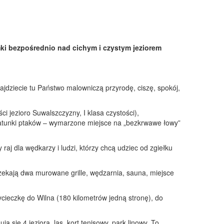
ki bezpośrednio nad cichym i czystym jeziorem
jdziecie tu Państwo malowniczą przyrodę, ciszę, spokój,
jezioro Suwalszczyzny, I klasa czystości),
 gatunki ptaków – wymarzone miejsce na „bezkrwawe łowy”
 raj dla wędkarzy i ludzi, którzy chcą udziec od zgiełku
zekają dwa murowane grille, wędzarnia, sauna, miejsce
cieczkę do Wilna (180 kilometrów jedną stronę), do
ą się 4 jeziora, las, kort tenisowy, park linowy. To