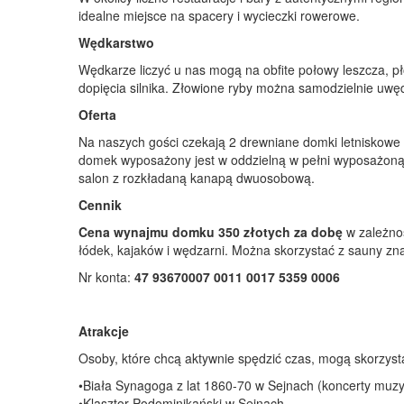
idealne miejsce na spacery i wycieczki rowerowe.
Wędkarstwo
Wędkarze liczyć u nas mogą na obfite połowy leszcza, pł
dopięcia silnika. Złowione ryby można samodzielnie uwę
Oferta
Na naszych gości czekają 2 drewniane domki letniskowe 
domek wyposażony jest w oddzielną w pełni wyposażoną k
salon z rozkładaną kanapą dwuosobową.
Cennik
Cena wynajmu domku
350 złotych za dobę
w zależnoś
łódek, kajaków i wędzarni. Można skorzystać z sauny z
Nr konta:
47 93670007 0011 0017 5359 0006
Atrakcje
Osoby, które chcą aktywnie spędzić czas, mogą skorzysta
•Biała Synagoga z lat 1860-70 w Sejnach (koncerty muzyk
•Klasztor Podominikański w Sejnach