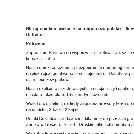
Niezapomniane wakacje na pograniczu polsko – lite
Gaładuś.
Położenie
Zapraszam Państwa do wypoczynku na Suwalszczyźnie w je
kontakt z naturą.
Nasze domki położone są bezpośrednio nad brzegiem malo
najpiękniejszego akwenu ziemi sejneńskiej. Dodatkową a
dla miłośników ptaków.
Nasza okolica to przede wszystkim ostoja ciszy i spokoju,
miasta a także dla rodzin z małymi dziećmi.
Wokół dużo zieleni, rozległy zagospodarowany teren do 
na ognisko, 2 łódki i 2 kajaki.
Domki Dusznica znajdują się 4 kilometry do przejścia gr
Zamku w Trokach, i kurortu Druskienniki. Lokalne biura 
W okolicy liczne restauracje i bary z autentycznymi region