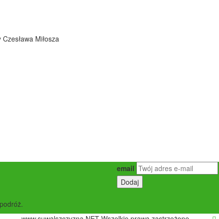
y Czesława Miłosza
email
 podróż.
www.suwalszczyzna.NET Wszelkie prawa zastrzeżone.