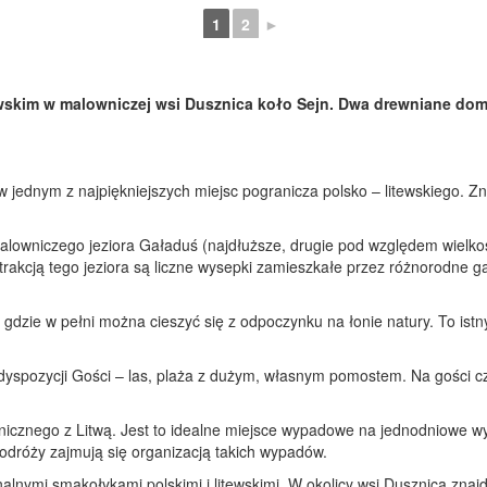
1
2
►
wskim w malowniczej wsi Dusznica koło Sejn. Dwa drewniane dom
dnym z najpiękniejszych miejsc pogranicza polsko – litewskiego. Zna
wniczego jeziora Gaładuś (najdłuższe, drugie pod względem wielkości 
trakcją tego jeziora są liczne wysepki zamieszkałe przez różnorodne
 gdzie w pełni można cieszyć się z odpoczynku na łonie natury. To istny
dyspozycji Gości – las, plaża z dużym, własnym pomostem. Na gości c
anicznego z Litwą. Jest to idealne miejsce wypadowe na jednodniowe wy
podróży zajmują się organizacją takich wypadów.
alnymi smakołykami polskimi i litewskimi. W okolicy wsi Dusznica znajduj