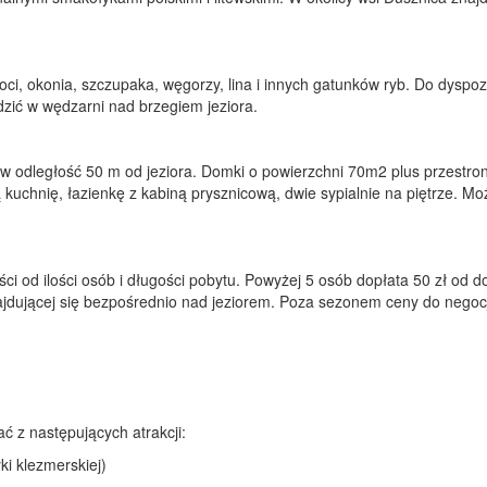
oci, okonia, szczupaka, węgorzy, lina i innych gatunków ryb. Do dyspo
dzić w wędzarni nad brzegiem jeziora.
w odległość 50 m od jeziora. Domki o powierzchni 70m2 plus przestron
uchnię, łazienkę z kabiną prysznicową, dwie sypialnie na piętrze. Moż
ci od ilości osób i długości pobytu. Powyżej 5 osób dopłata 50 zł od d
najdującej się bezpośrednio nad jeziorem. Poza sezonem ceny do nego
ć z następujących atrakcji:
i klezmerskiej)