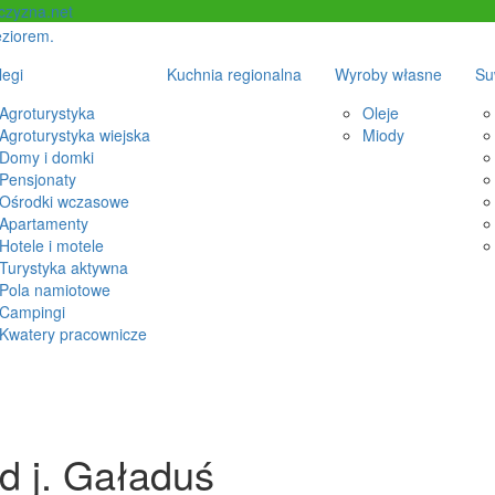
czyzna.net
legi
Kuchnia regionalna
Wyroby własne
Su
Agroturystyka
Oleje
Agroturystyka wiejska
Miody
Domy i domki
Pensjonaty
Ośrodki wczasowe
Apartamenty
Hotele i motele
Turystyka aktywna
Pola namiotowe
Campingi
Kwatery pracownicze
 j. Gaładuś