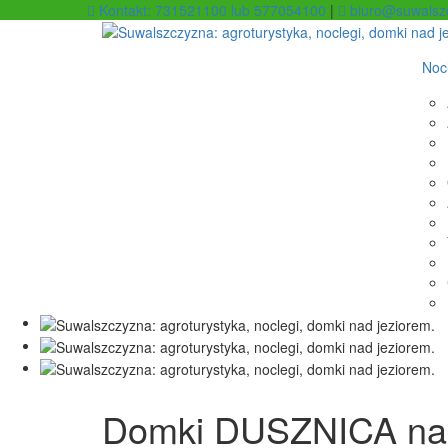
Kontakt: 731521100 lub 577054100
|
biuro@suwalsz
Noc
Domki DUSZNICA nad