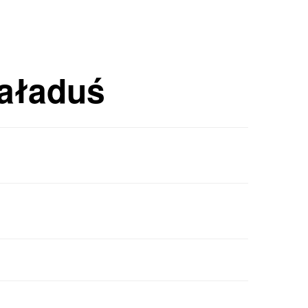
aładuś