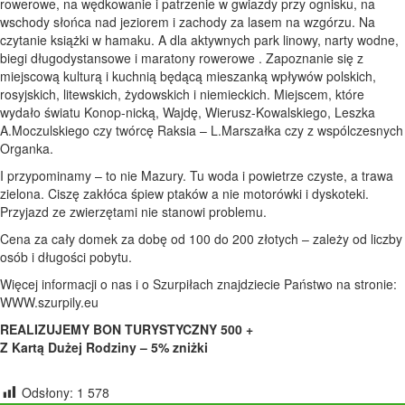
rowerowe, na wędkowanie i patrzenie w gwiazdy przy ognisku, na
wschody słońca nad jeziorem i zachody za lasem na wzgórzu. Na
czytanie książki w hamaku. A dla aktywnych park linowy, narty wodne,
biegi długodystansowe i maratony rowerowe . Zapoznanie się z
miejscową kulturą i kuchnią będącą mieszanką wpływów polskich,
rosyjskich, litewskich, żydowskich i niemieckich. Miejscem, które
wydało światu Konop-nicką, Wajdę, Wierusz-Kowalskiego, Leszka
A.Moczulskiego czy twórcę Raksia – L.Marszałka czy z wspólczesnych
Organka.
I przypominamy – to nie Mazury. Tu woda i powietrze czyste, a trawa
zielona. Ciszę zakłóca śpiew ptaków a nie motorówki i dyskoteki.
Przyjazd ze zwierzętami nie stanowi problemu.
Cena za cały domek za dobę od 100 do 200 złotych – zależy od liczby
osób i długości pobytu.
Więcej informacji o nas i o Szurpiłach znajdziecie Państwo na stronie:
WWW.szurpily.eu
REALIZUJEMY BON TURYSTYCZNY 500 +
Z Kartą Dużej Rodziny – 5% zniżki
Odsłony:
1 578