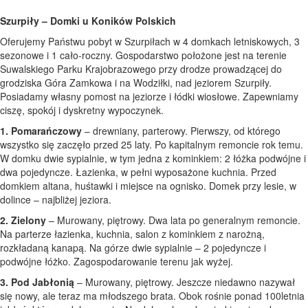
Szurpiły – Domki u Koników Polskich
Oferujemy Państwu pobyt w Szurpiłach w 4 domkach letniskowych, 3
sezonowe i 1 cało-roczny. Gospodarstwo położone jest na terenie
Suwalskiego Parku Krajobrazowego przy drodze prowadzącej do
grodziska Góra Zamkowa i na Wodziłki, nad jeziorem Szurpiły.
Posiadamy własny pomost na jeziorze i łódki wiosłowe. Zapewniamy
ciszę, spokój i dyskretny wypoczynek.
1. Pomarańczowy
– drewniany, parterowy. Pierwszy, od którego
wszystko się zaczęło przed 25 laty. Po kapitalnym remoncie rok temu.
W domku dwie sypialnie, w tym jedna z kominkiem: 2 łóżka podwójne i
dwa pojedyncze. Łazienka, w pełni wyposażone kuchnia. Przed
domkiem altana, huśtawki i miejsce na ognisko. Domek przy lesie, w
dolince – najbliżej jeziora.
2. Zielony
– Murowany, piętrowy. Dwa lata po generalnym remoncie.
Na parterze łazienka, kuchnia, salon z kominkiem z narożną,
rozkładaną kanapą. Na górze dwie sypialnie – 2 pojedyncze i
podwójne łóżko. Zagospodarowanie terenu jak wyżej.
3. Pod Jabłonią
– Murowany, piętrowy. Jeszcze niedawno nazywał
się nowy, ale teraz ma młodszego brata. Obok rośnie ponad 100letnia