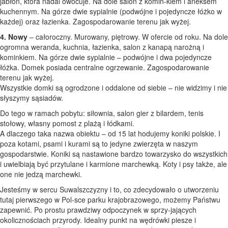
jabłoń, która nadal owocuje. Na dole salon z komin-kiem i aneksem
kuchennym. Na górze dwie sypialnie (podwójne i pojedyncze łóżko w
każdej) oraz łazienka. Zagospodarowanie terenu jak wyżej.
4. Nowy
– całoroczny. Murowany, piętrowy. W ofercie od roku. Na dole
ogromna weranda, kuchnia, łazienka, salon z kanapą narożną i
kominkiem. Na górze dwie sypialnie – podwójne i dwa pojedyncze
łóżka. Domek posiada centralne ogrzewanie. Zagospodarowanie
terenu jak wyżej.
Wszystkie domki są ogrodzone i oddalone od siebie – nie widzimy i nie
słyszymy sąsiadów.
Do tego w ramach pobytu: siłownia, salon gier z bilardem, tenis
stołowy, własny pomost z plażą i łódkami.
A dlaczego taka nazwa obiektu – od 15 lat hodujemy koniki polskie. I
poza kotami, psami i kurami są to jedyne zwierzęta w naszym
gospodarstwie. Koniki są nastawione bardzo towarzysko do wszystkich
i uwielbiają być przytulane i karmione marchewką. Koty i psy także, ale
one nie jedzą marchewki.
Jesteśmy w sercu Suwalszczyzny i to, co zdecydowało o utworzeniu
tutaj pierwszego w Pol-sce parku krajobrazowego, możemy Państwu
zapewnić. Po prostu prawdziwy odpoczynek w sprzy-jających
okolicznościach przyrody. Idealny punkt na wędrówki piesze i