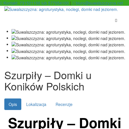
Kontakt: 731521100 lub 577054100
|
biuro@suwalszczyzna.net
Szurpiły – Domki u
Koników Polskich
Opis
Lokalizacja
Recenzje
Szurpiły – Domki