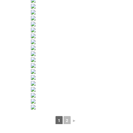
1
2
►